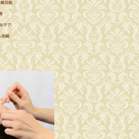
ト鍼灸院
術
ルケア
ル完備