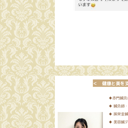
＜ 健康と美を
♦
赤門鍼灸
♦
鍼灸師・
♦
孫栄金鍼
♦
美容鍼デ