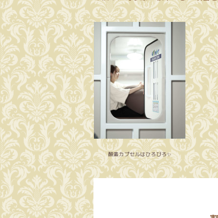
酸素カプセルはひろびろ✨
実