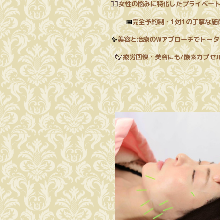
💆‍♀️
女性の悩みに特化した
プライベー
📅
完全予約制・1対1の丁寧な施
✨
美容と治療のWアプローチでトータ
🍃
疲労回復・美容にも/酸素カプセ