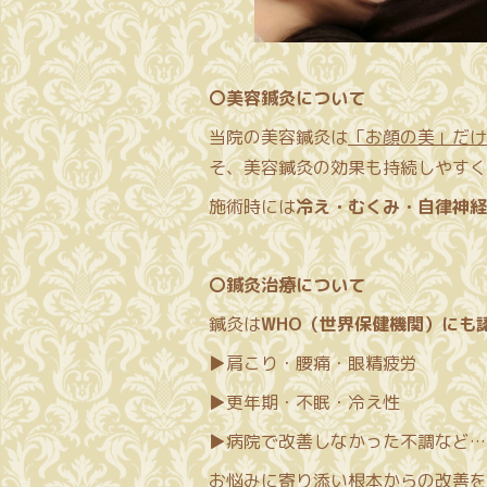
〇美容鍼灸について
当院の美容鍼灸は
「お顔の美」だけ
そ、美容鍼灸の効果も持続しやすく
施術時には
冷え・むくみ・自律神経
〇鍼灸治療について
鍼灸は
WHO（世界保健機関）にも
▶肩こり・腰痛・眼精疲労
▶更年期・不眠・冷え性
▶病院で改善しなかった不調など…
お悩みに寄り添い根本からの改善を