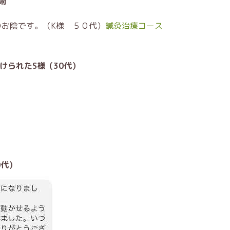
術
お陰です。（K様 ５０代）
鍼灸治療コース
けられたS様（30代）
0代）