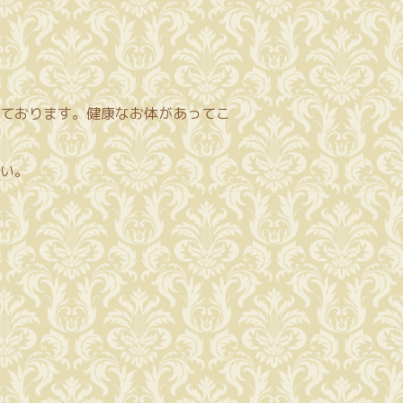
ております。健康なお体があってこ
い。