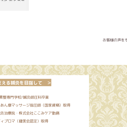
お客様の声を
支える鍼灸を目指して
＞
柔整専門学校/鍼灸師圧科卒業
あん摩マッサージ指圧師（国家資格）取得
灸治療院・株式会社ここみケア勤務
ィプロマ（健美会認定）取得