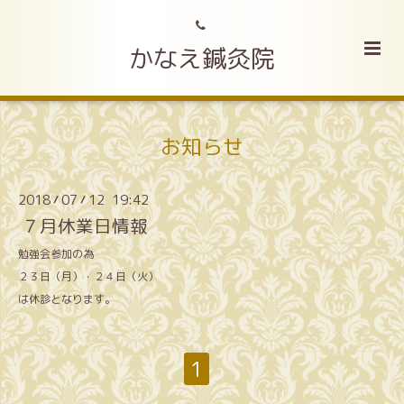
かなえ鍼灸院
お知らせ
2018
07
12 19:42
/
/
７月休業日情報
勉強会参加の為
２３日（月）・２４日（火）
は休診となります。
1