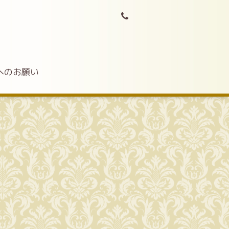
へのお願い