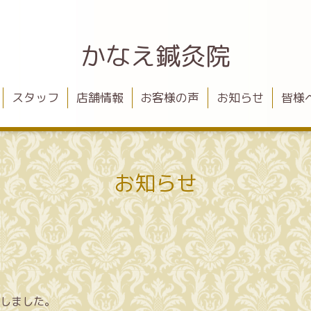
かなえ鍼灸院
スタッフ
店舗情報
お客様の声
お知らせ
皆様
お知らせ
しました。